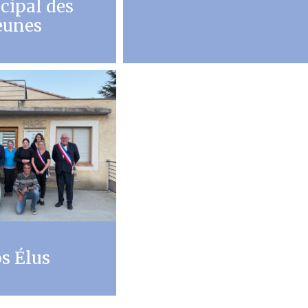
cipal des
eunes
s Élus