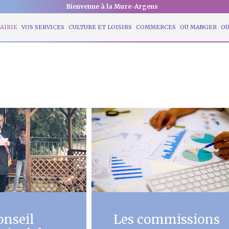
Bienvenue à la Mure-Argens
AIRIE
VOS SERVICES
CULTURE ET LOISIRS
COMMERCES
OÙ MANGER
OÙ
onseil
Les commissions