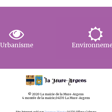
Urbanisme
Environnem
© 2020 La mairie de la Mure-Argens
4 montée de la mairie,04170 La Mure-Argens
Site Internet créé par
l'agence IKmata
04370 Villars-Colmars