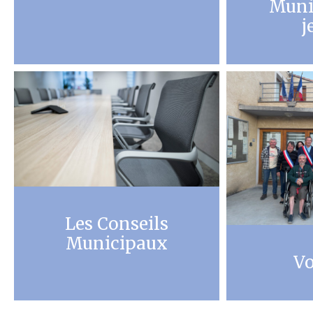
Muni
j
Les Conseils
Municipaux
Vo