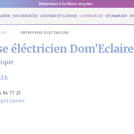
Bienvenue à la Mure-Argens
AIRIE
VOS SERVICES
CULTURE ET LOISIRS
COMMERCES
OÙ MANGER
OÙ
CES
ENTREPRISE ÉLÉCTRICIEN
se éléctricien Dom'Eclaire
ique
ts
4 84 77 23
ges jaunes