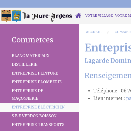
VOTRE VILLAGE
VOTRE M
ACCUEIL
COMMER
Commerces
Entrepri
BLANC MATERIAUX
Lagarde Domin
DISTILLERIE
ENTREPRISE PEINTURE
Renseigemen
ENTREPRISE PLOMBERIE
Téléphone :
06 7
ENTREPRISE DE
Lien internet :
pa
MAÇONNERIE
ENTREPRISE ÉLÉCTRICIEN
S.E.E VERDON BOISSON
ENTREPRISE TRANSPORTS