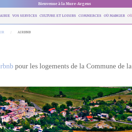
Bienvenue à la Mure-Argens
AIRIE
VOS SERVICES
CULTURE ET LOISIRS
COMMERCES
OÙ MANGER
OÙ
IR
AIRBNB
irbnb
pour les logements de la Commune de la