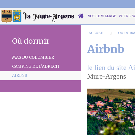
VOTRE VILLAGE
VOTRE M
ACCUEIL
OÙ DORM
Où dormir
Airbnb
MAS DU COLOMBIER
le lien du site A
CAMPING DE L’ADRECH
Mure-Argens
AIRBNB