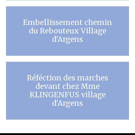
Embellissement chemin
du Rebouteux Village
d'Argens
Réféction des marches
devant chez Mme
KLINGENFUS village
d'Argens