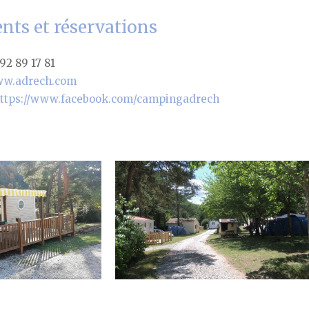
ts et réservations
 92 89 17 81
w.adrech.com
ttps://www.facebook.com/campingadrech