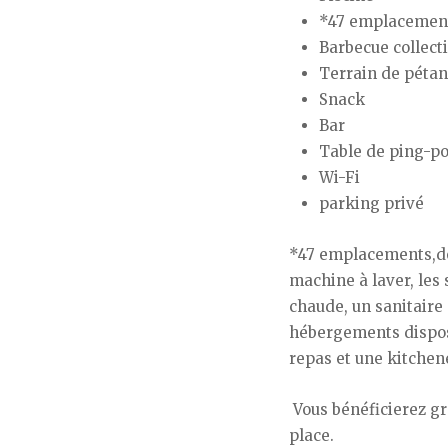
*47 emplacement
Barbecue collect
Terrain de péta
Snack
Bar
Table de ping-p
Wi-Fi
parking privé
*47 emplacements,don
machine à laver, les
chaude, un sanitaire 
hébergements dispos
repas et une kitchen
Vous bénéficierez gr
place.