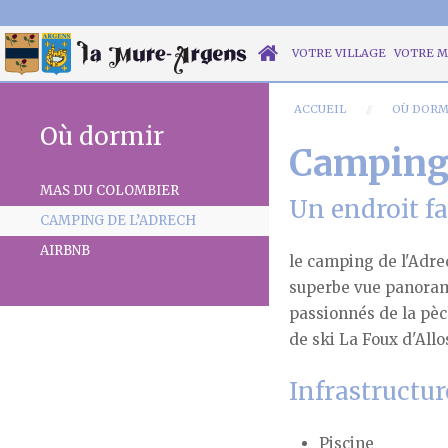
VOTRE VILLAGE
VOTRE M
ACCUEIL
OÙ DORM
Où dormir
Camping 
MAS DU COLOMBIER
Un endroit fa
CAMPING DE L’ADRECH
AIRBNB
le camping de l'Adre
superbe vue panorami
passionnés de la pèch
de ski La Foux d'Allo
Infrastructur
Piscine